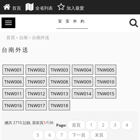
首頁
全省列表
加入最愛
安安外約
首頁
台南
台南外送
>
>
台南外送
TNW001
TNW002
TNW003
TNW004
TNW005
TNW006
TNW007
TNW008
TNW009
TNW010
TNW011
TNW012
TNW013
TNW014
TNW015
TNW016
TNW017
TNW018
總共 2710 記錄, 當前頁
1
/136
首頁
1
2
3
4
Page:
5
6
7
下一頁
末頁