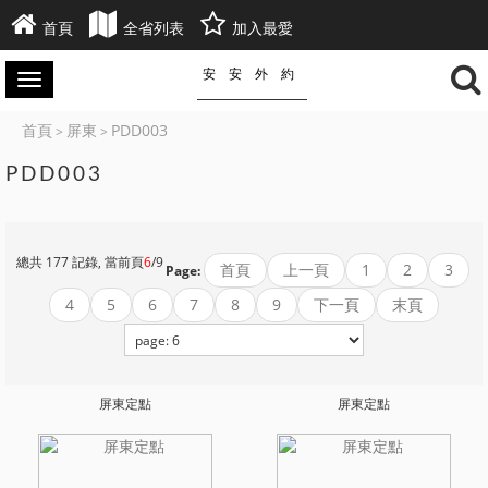
首頁
全省列表
加入最愛
安安外約
首頁
屏東
PDD003
>
>
PDD003
總共 177 記錄, 當前頁
6
/9
首頁
上一頁
1
2
3
Page:
4
5
6
7
8
9
下一頁
末頁
屏東定點
屏東定點